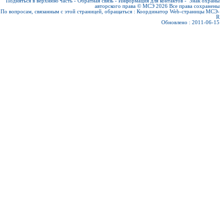
Подняться в верхнюю часть
-
Обратная связь
-
Информация для контактов
-
Знак охраны
авторского права © МСЭ 2026
Все права сохранены
По вопросам, связанным с этой страницей, обращаться :
Координатор Web-страницы МСЭ-
R
Обновлено : 2011-06-15