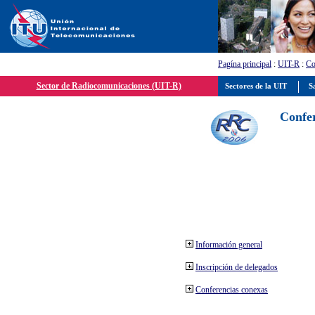
Pagína principal
:
UIT-R
:
Co
Sector de Radiocomunicaciones (UIT-R)
Sectores de la UIT
Sa
Confer
Información general
Inscripción de delegados
Conferencias conexas