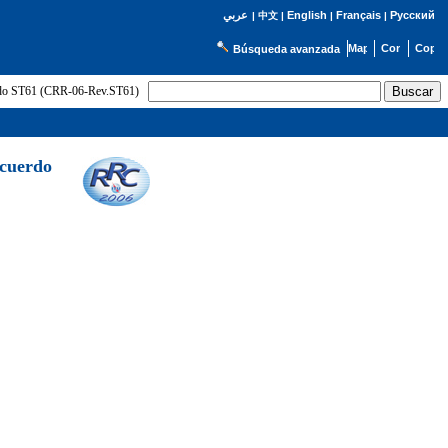
English
Français
Русский
عربي
|
中文
|
|
|
Búsqueda avanzada
uerdo ST61 (CRR-06-Rev.ST61)
Acuerdo