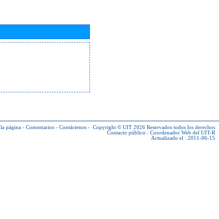
la página
-
Comentarios
-
Contáctenos
-
Copyright © UIT 2026
Reservados todos los derechos
Contacto público :
Coordenador Web del UIT-R
Actualizado el : 2011-06-15