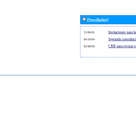
[Newsflashes]
Invitaciones para 
21/06/05
Segunda consultaci
04/10/04
CRR para revisar 
02/08/04