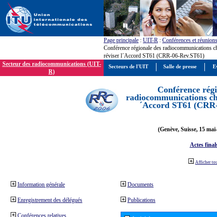
Page principale
:
UIT-R
:
Conférences et réunion
Conférence régionale des radiocommunications c
réviser l´Accord ST61 (CRR-06-Rev.ST61)
Secteur des radiocommunications (UIT-
Secteurs de l'UIT
Salle de presse
E
R)
Conférence régi
radiocommunications cha
´Accord ST61 (CRR
(Genève, Suisse, 15 mai
Actes final
Afficher to
Information générale
Documents
Enregistrement des délégués
Publications
Conférences relatives