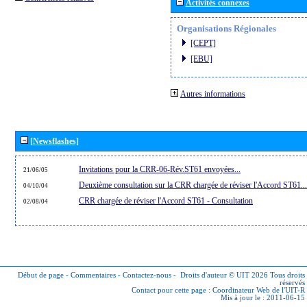
Activités connexes
Organisations Régionales
[CEPT]
[EBU]
Autres informations
[Newsflashes]
Invitations pour la CRR-06-Rév.ST61 envoyées...
21/06/05
Deuxième consultation sur la CRR chargée de réviser l'Accord ST61...
04/10/04
CRR chargée de réviser l'Accord ST61 - Consultation
02/08/04
Début de page
-
Commentaires
-
Contactez-nous
-
Droits d'auteur © UIT 2026
Tous droits
réservés
Contact pour cette page :
Coordinateur Web de l'UIT-R
Mis à jour le : 2011-06-15