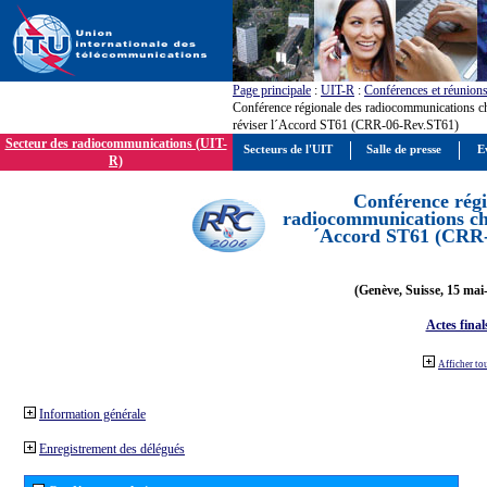
Page principale
:
UIT-R
:
Conférences et réunion
Conférence régionale des radiocommunications c
réviser l´Accord ST61 (CRR-06-Rev.ST61)
Secteur des radiocommunications (UIT-
Secteurs de l'UIT
Salle de presse
E
R)
Conférence régi
radiocommunications cha
´Accord ST61 (CRR
(Genève, Suisse, 15 mai
Actes final
Afficher to
Information générale
Enregistrement des délégués