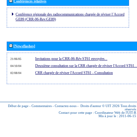
Conférences relatives
Conférence régionale des radiocommunications chargée de réviser l´Accord
GE89 (CRR-06-Rev.GE89)
[Newsflashes]
Invitations pour la CRR-06-Rév.ST61 envoyées...
21/06/05
Deuxième consultation sur la CRR chargée de réviser l'Accord ST61...
04/10/04
CRR chargée de réviser l'Accord ST61 - Consultation
02/08/04
Début de page
-
Commentaires
-
Contactez-nous
-
Droits d'auteur © UIT 2026
Tous droits
réservés
Contact pour cette page :
Coordinateur Web de l'UIT-R
Mis à jour le : 2011-06-15