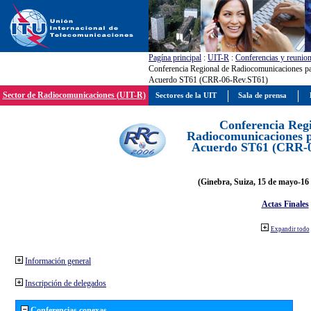
Pagína principal
:
UIT-R
:
Conferencias y reunio
Conferencia Regional de Radiocomunicaciones par
Acuerdo ST61 (CRR-06-Rev.ST61)
Sector de Radiocomunicaciones (UIT-R)
Sectores de la UIT
Sala de prensa
Conferencia Reg
Radiocomunicaciones pa
Acuerdo ST61 (CRR-0
(Ginebra, Suiza, 15 de mayo-16 
Actas Finales
Expandir todo
Información general
Inscripción de delegados
Conferencias conexas