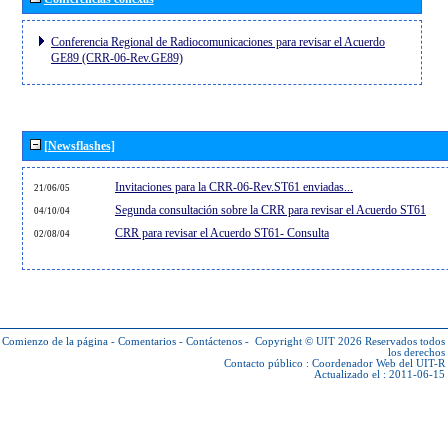
Conferencia Regional de Radiocomunicaciones para revisar el Acuerdo
GE89 (CRR-06-Rev.GE89)
[Newsflashes]
Invitaciones para la CRR-06-Rev.ST61 enviadas...
21/06/05
Segunda consultación sobre la CRR para revisar el Acuerdo ST61
04/10/04
CRR para revisar el Acuerdo ST61- Consulta
02/08/04
Comienzo de la página
-
Comentarios
-
Contáctenos
-
Copyright © UIT 2026
Reservados todos
los derechos
Contacto público :
Coordenador Web del UIT-R
Actualizado el : 2011-06-15