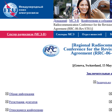
Домашний
:
МСЭ-R
:
Конференции и собрани
Radiocommunication Conference for the Revision
Agreement (RRC-06-Rev.ST61)]
Сектор радиосвязи (МСЭ-R)
Секторы МСЭ
Отдел новостей
М
[Regional Radiocom
Conference for the Revis
Agreement (RRC-06-
[(Geneva, Switzerland, 15 May
Заключительные 
Расширить все
Общая информация
Регистрация делегатов
Относящиеся конференции