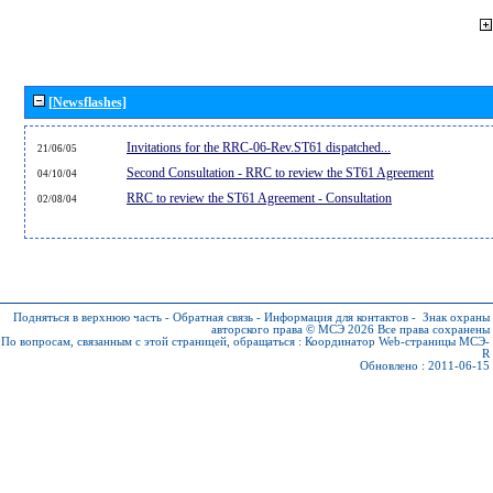
[Newsflashes]
Invitations for the RRC-06-Rev.ST61 dispatched...
21/06/05
Second Consultation - RRC to review the ST61 Agreement
04/10/04
RRC to review the ST61 Agreement - Consultation
02/08/04
Подняться в верхнюю часть
-
Обратная связь
-
Информация для контактов
-
Знак охраны
авторского права © МСЭ 2026
Все права сохранены
По вопросам, связанным с этой страницей, обращаться :
Координатор Web-страницы МСЭ-
R
Обновлено : 2011-06-15