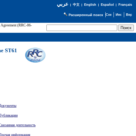
عربي
English
Español
Français
|
中文
|
|
|
Расширенный поиск
61 Agreement (RRC-06-
Э
he ST61
Документы
Публикации
Связанная деятельность
Прочая информация