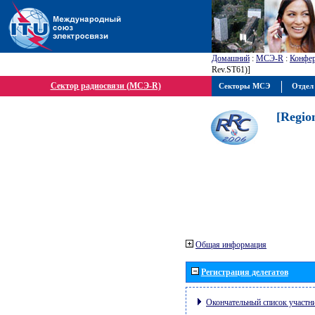
Домашний
:
МСЭ-R
:
Конфер
Rev.ST61)]
Сектор радиосвязи (МСЭ-R)
Секторы МСЭ
Отдел
[Regio
Общая информация
Регистрация делегатов
Окончательный список участн