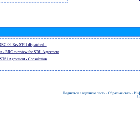
e RRC-06-Rev.ST61 dispatched...
on - RRC to review the ST61 Agreement
 ST61 Agreement - Consultation
Подняться в верхнюю часть
-
Обратная связь
-
Инф
П