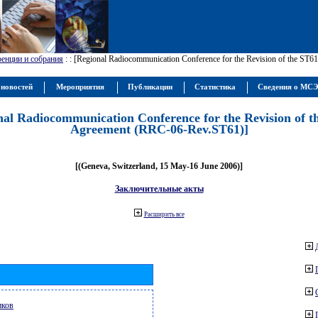
енции и собрания
:
: [Regional Radiocommunication Conference for the Revision of the ST
 новостей
Мероприятия
Публикации
Статистика
Сведения о МС
nal Radiocommunication Conference for the Revision of t
Agreement (RRC-06-Rev.ST61)]
[(Geneva, Switzerland, 15 May-16 June 2006)]
Заключительные акты
Расширить все
иков