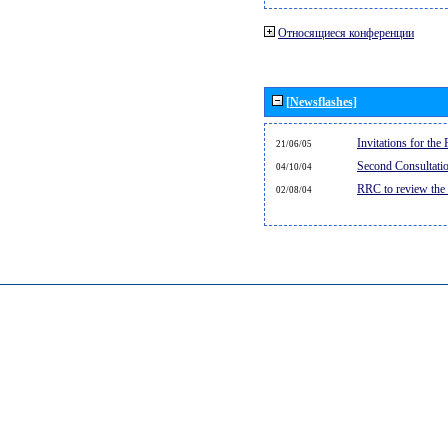
Относящиеся конференции
[Newsflashes]
Invitations for th
21/06/05
Second Consultati
04/10/04
RRC to review the
02/08/04