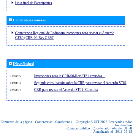
Lista final de Participantes
Conferencias conexas
Conferencia Regional de Radiocomunicaciones para revisar el Acuerdo
GE89 (CRR-06-Rev.GE89)
[Newsflashes]
Invitaciones para la CRR-06-Rev.ST61 enviadas...
21/06/05
Segunda consultación sobre la CRR para revisar el Acuerdo ST61
04/10/04
CRR para revisar el Acuerdo ST61- Consulta
02/08/04
Comienzo de la página
-
Comentarios
-
Contáctenos
-
Copyright © UIT 2026
Reservados todos
los derechos
Contacto público :
Coordenador Web del UIT-R
Actualizado el : 2011-06-15