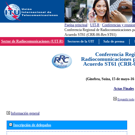
Pagína principal
:
UIT-R
:
Conferencias y reunio
Conferencia Regional de Radiocomunicaciones par
Acuerdo ST61 (CRR-06-Rev.ST61)
Sector de Radiocomunicaciones (UIT-R)
Sectores de la UIT
Sala de prensa
Conferencia Reg
Radiocomunicaciones pa
Acuerdo ST61 (CRR-0
(Ginebra, Suiza, 15 de mayo-16 
Actas Finales
Expandir todo
Información general
Inscripción de delegados