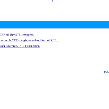
a CRR-06-Rév.ST61 envoyées...
ion sur la CRR chargée de réviser l'Accord ST61...
iser l'Accord ST61 - Consultation
Déb