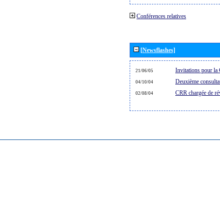
Conférences relatives
[Newsflashes]
Invitations pour l
21/06/05
Deuxième consultat
04/10/04
CRR chargée de rév
02/08/04