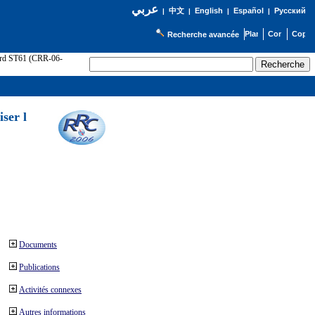
عربي
English
Español
Русский
|
中文
|
|
|
Recherche avancée
cord ST61 (CRR-06-
ser l
Documents
Publications
Activités connexes
Autres informations