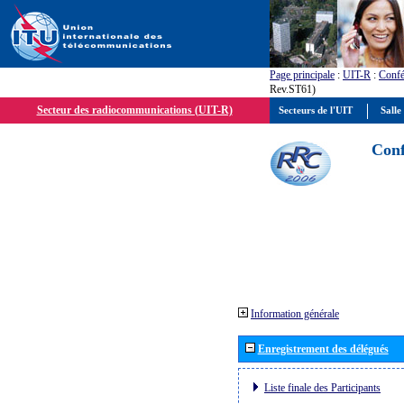
Page principale
:
UIT-R
:
Confé
Rev.ST61)
Secteur des radiocommunications (UIT-R)
Secteurs de l'UIT
Salle
Conf
Information générale
Enregistrement des délégués
Liste finale des Participants