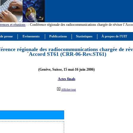
rences et réunions
:
: Conférence régionale des radiocommunications chargée de réviser l´Ac
 de presse
Evénements
Publications
Statistiques
À propos de l'UIT
érence régionale des radiocommunications chargée de révi
´Accord ST61 (CRR-06-Rev.ST61)
(Genève, Suisse, 15 mai-16 juin 2006)
Actes finals
Afficher tout