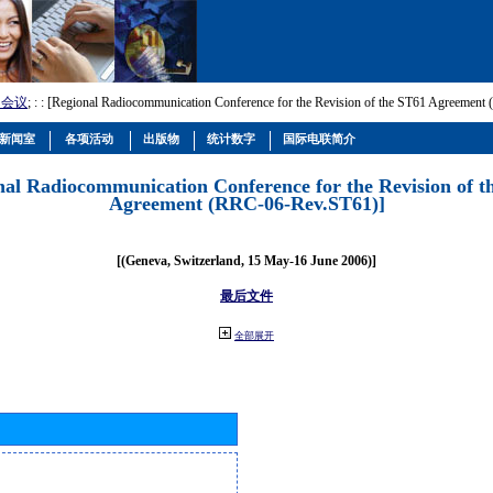
和会议
; :
: [Regional Radiocommunication Conference for the Revision of the ST61 Agreemen
新闻室
各项活动
出版物
统计数字
国际电联简介
nal Radiocommunication Conference for the Revision of t
Agreement (RRC-06-Rev.ST61)]
[(Geneva, Switzerland, 15 May-16 June 2006)]
最后文件
全部展开