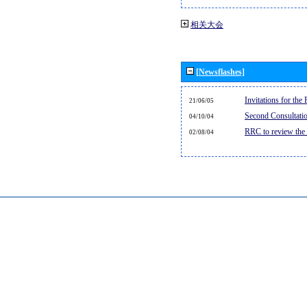
相关大会
[Newsflashes]
Invitations for th
21/06/05
Second Consultati
04/10/04
RRC to review the
02/08/04