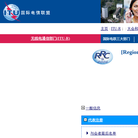
主页
:
ITU-R
； :
大会
无线电通信部门(ITU-R)
国际电联三大部门
[Regio
一般信息
代表注册
与会者最后名单