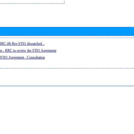
e RRC-06-Rev.ST61 dispatched...
on - RRC to review the ST61 Agreement
 ST61 Agreement - Consultation