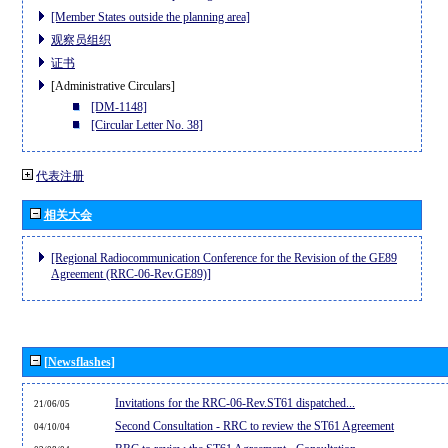
[Member States outside the planning area]
观察员组织
证书
[Administrative Circulars]
[DM-1148]
[Circular Letter No. 38]
代表注册
相关大会
[Regional Radiocommunication Conference for the Revision of the GE89
Agreement (RRC-06-Rev.GE89)]
[Newsflashes]
Invitations for the RRC-06-Rev.ST61 dispatched...
21/06/05
Second Consultation - RRC to review the ST61 Agreement
04/10/04