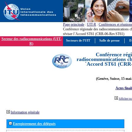
Page principale
:
UIT-R
:
Conférences et réunion
Conférence régionale des radiocommunications c
réviser l´Accord ST61 (CRR-06-Rev.ST61)
Secteur des radiocommunications (UIT-
Secteurs de l'UIT
Salle de presse
E
R)
Conférence régi
radiocommunications cha
´Accord ST61 (CRR
(Genève, Suisse, 15 mai
Actes final
Afficher to
Information générale
Enregistrement des délégués