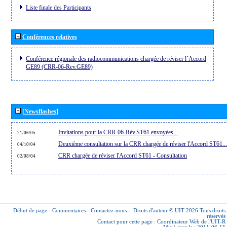
Liste finale des Participants
Conférences relatives
Conférence régionale des radiocommunications chargée de réviser l´Accord
GE89 (CRR-06-Rev.GE89)
[Newsflashes]
Invitations pour la CRR-06-Rév.ST61 envoyées...
21/06/05
Deuxième consultation sur la CRR chargée de réviser l'Accord ST61...
04/10/04
CRR chargée de réviser l'Accord ST61 - Consultation
02/08/04
Début de page
-
Commentaires
-
Contactez-nous
-
Droits d'auteur © UIT 2026
Tous droits
réservés
Contact pour cette page :
Coordinateur Web de l'UIT-R