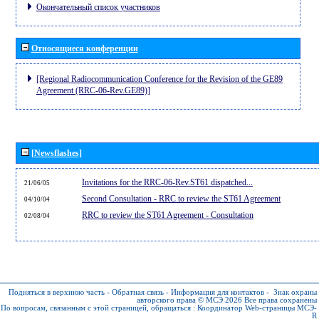
Окончательный список участников
Относящиеся конференции
[Regional Radiocommunication Conference for the Revision of the GE89
Agreement (RRC-06-Rev.GE89)]
[Newsflashes]
Invitations for the RRC-06-Rev.ST61 dispatched...
21/06/05
Second Consultation - RRC to review the ST61 Agreement
04/10/04
RRC to review the ST61 Agreement - Consultation
02/08/04
Подняться в верхнюю часть
-
Обратная связь
-
Информация для контактов
-
Знак охраны
авторского права © МСЭ 2026
Все права сохранены
По вопросам, связанным с этой страницей, обращаться :
Координатор Web-страницы МСЭ-
R