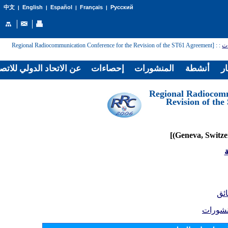
English
Español
Français
Русский
中文
|
|
|
|
: [Regional Radiocommunication Conference for the Revision of the ST61 Agreement
:
ات
ار
أنشطة
المنشورات
إحصاءات
عن الاتحاد الدولي للاتص
[Regional Radiocom
Revision of th
ة
ائق
نشورات