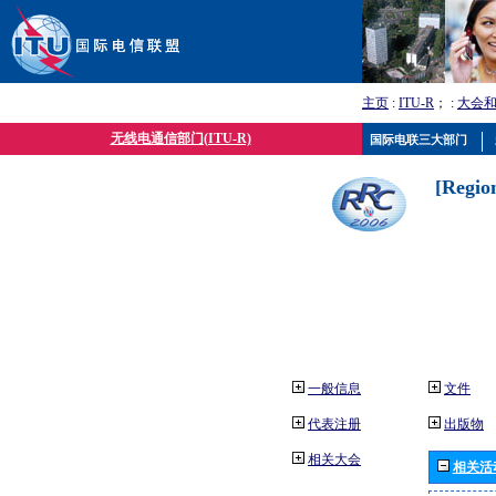
主页
:
ITU-R
； :
大会
无线电通信部门(ITU-R)
国际电联三大部门
[Regio
一般信息
文件
代表注册
出版物
相关大会
相关活