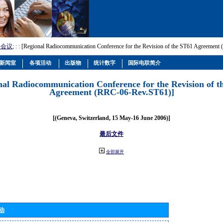
和会议
; :
: [Regional Radiocommunication Conference for the Revision of the ST61 Agreemen
新闻室
各项活动
出版物
统计数字
国际电联简介
nal Radiocommunication Conference for the Revision of t
Agreement (RRC-06-Rev.ST61)]
[(Geneva, Switzerland, 15 May-16 June 2006)]
最后文件
全部展开
动