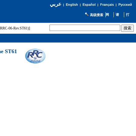
عربي
English
Español
Français
Русский
|
|
|
|
高级搜索
t (RRC-06-Rev.ST61)]
he ST61