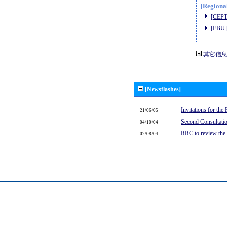
[Regiona
[CEPT
[EBU]
其它信
[Newsflashes]
Invitations for th
21/06/05
Second Consultati
04/10/04
RRC to review the
02/08/04