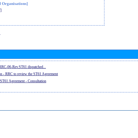
l Organisations]
]
息
e RRC-06-Rev.ST61 dispatched...
on - RRC to review the ST61 Agreement
 ST61 Agreement - Consultation