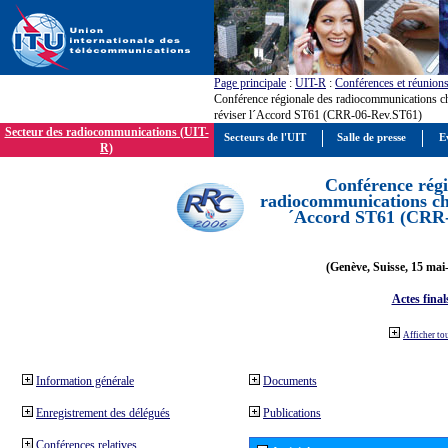
Page principale
:
UIT-R
:
Conférences et réunion
Conférence régionale des radiocommunications c
réviser l´Accord ST61 (CRR-06-Rev.ST61)
Secteur des radiocommunications (UIT-
Secteurs de l'UIT
Salle de presse
E
R)
Conférence régi
radiocommunications cha
´Accord ST61 (CRR
(Genève, Suisse, 15 mai
Actes final
Afficher to
Information générale
Documents
Enregistrement des délégués
Publications
Conférences relatives