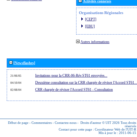
Activités connexes
Organisations Régionales
[CEPT]
[EBU]
Autres informations
[Newsflashes]
Invitations pour la CRR-06-Rév.ST61 envoyées...
21/06/05
Deuxième consultation sur la CRR chargée de réviser l'Accord ST61...
04/10/04
CRR chargée de réviser l'Accord ST61 - Consultation
02/08/04
Début de page
-
Commentaires
-
Contactez-nous
-
Droits d'auteur © UIT 2026
Tous droits
réservés
Contact pour cette page :
Coordinateur Web de l'UIT-R
Mis à jour le : 2011-06-15