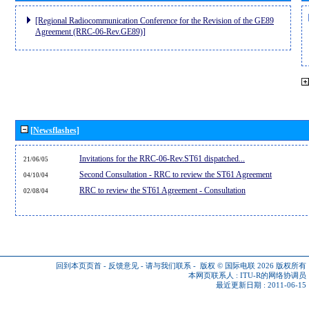
[Regional Radiocommunication Conference for the Revision of the GE89
Agreement (RRC-06-Rev.GE89)]
[Newsflashes]
Invitations for the RRC-06-Rev.ST61 dispatched...
21/06/05
Second Consultation - RRC to review the ST61 Agreement
04/10/04
RRC to review the ST61 Agreement - Consultation
02/08/04
回到本页页首
-
反馈意见
-
请与我们联系
-
版权 © 国际电联 2026
版权所有
本网页联系人 :
ITU-R的网络协调员
最近更新日期 : 2011-06-15