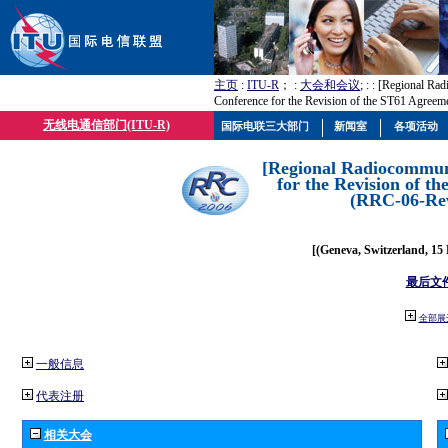
主页
:
ITU-R
； :
大会和会议
; :
: [Regional Ra
Conference for the Revision of the ST61 Agree
无线电通信部门(ITU-R)
国际电联三大部门
新闻室
各项活动
[Regional Radiocommun
for the Revision of t
(RRC-06-Rev
[(Geneva, Switzerland, 15
最后文
全部展
一般信息
代表注册
相关大会