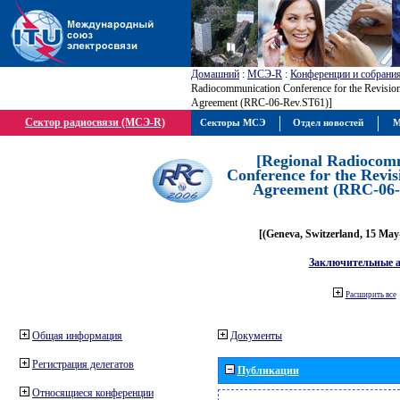
Домашний
:
МСЭ-R
:
Конференции и собрани
Radiocommunication Conference for the Revision
Agreement (RRC-06-Rev.ST61)]
Сектор радиосвязи (МСЭ-R)
Секторы МСЭ
Отдел новостей
М
[Regional Radiocom
Conference for the Revis
Agreement (RRC-06-
[(Geneva, Switzerland, 15 May
Заключительные 
Расширить все
Общая информация
Документы
Регистрация делегатов
Публикации
Относящиеся конференции