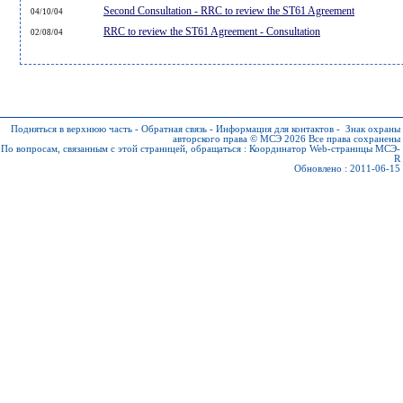
Second Consultation - RRC to review the ST61 Agreement
04/10/04
RRC to review the ST61 Agreement - Consultation
02/08/04
Подняться в верхнюю часть
-
Обратная связь
-
Информация для контактов
-
Знак охраны
авторского права © МСЭ 2026
Все права сохранены
По вопросам, связанным с этой страницей, обращаться :
Координатор Web-страницы МСЭ-
R
Обновлено : 2011-06-15