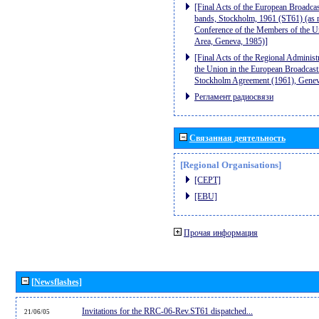
[Final Acts of the European Broadc
bands, Stockholm, 1961 (ST61) (as r
Conference of the Members of the U
Area, Geneva, 1985)]
[Final Acts of the Regional Adminis
the Union in the European Broadcastin
Stockholm Agreement (1961), Genev
Регламент радиосвязи
Связанная деятельность
[Regional Organisations]
[CEPT]
[EBU]
Прочая информация
[Newsflashes]
Invitations for the RRC-06-Rev.ST61 dispatched...
21/06/05