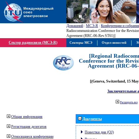
Домашний
:
МСЭ-R
:
Конференции и собрани
Radiocommunication Conference for the Revision
Agreement (RRC-06-Rev.ST61)]
Сектор радиосвязи (МСЭ-R)
Секторы МСЭ
Отдел новостей
М
[Regional Radiocom
Conference for the Revis
Agreement (RRC-06-
[(Geneva, Switzerland, 15 May
Заключительные 
Расширить все
Общая информация
Документы
Регистрация делегатов
Повестки дня (OJ)
Относящиеся конференции