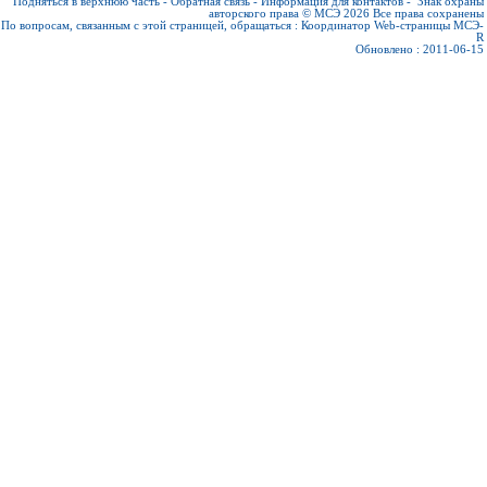
Подняться в верхнюю часть
-
Обратная связь
-
Информация для контактов
-
Знак охраны
авторского права © МСЭ 2026
Все права сохранены
По вопросам, связанным с этой страницей, обращаться :
Координатор Web-страницы МСЭ-
R
Обновлено : 2011-06-15