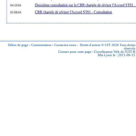
Deuxième consultation sur la CRR chargée de réviser l'Accord ST61...
04/10/04
CRR chargée de réviser l'Accord ST61 - Consultation
02/08/04
Début de page
-
Commentaires
-
Contactez-nous
-
Droits d'auteur © UIT 2026
Tous droits
réservés
Contact pour cette page :
Coordinateur Web de l'UIT-R
Mis à jour le : 2011-06-15