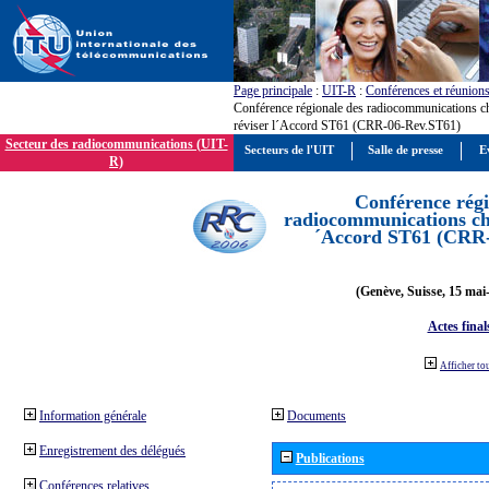
Page principale
:
UIT-R
:
Conférences et réunion
Conférence régionale des radiocommunications c
réviser l´Accord ST61 (CRR-06-Rev.ST61)
Secteur des radiocommunications (UIT-
Secteurs de l'UIT
Salle de presse
E
R)
Conférence régi
radiocommunications cha
´Accord ST61 (CRR
(Genève, Suisse, 15 mai
Actes final
Afficher to
Information générale
Documents
Enregistrement des délégués
Publications
Conférences relatives