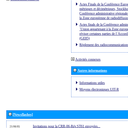
Actes Finals de la Conférence Euro
métriques et décimétriques, Stockh
Conférence administrative régional
la Zone européenne de radiodiffusi
Actes finals de la Conférence admin
´Union appartenant à la Zone europ
réviser certaines parties de l´Acco
(GE85)
Réglement des radiocommunication
Activités connexes
Autres informations
Informations utiles
Moyens électroniques UIT-R
[Newsflashes]
Invitations pour la CRR-06-Rév.ST61 envoyées...
21/06/05