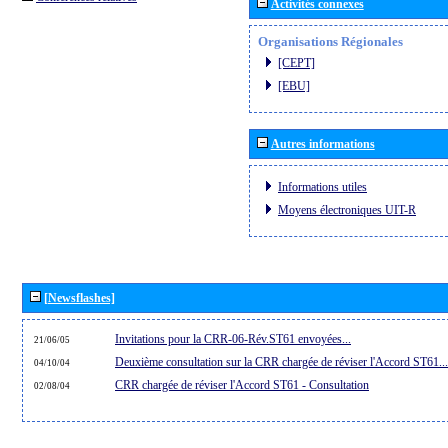
Activités connexes
Organisations Régionales
[CEPT]
[EBU]
Autres informations
Informations utiles
Moyens électroniques UIT-R
[Newsflashes]
Invitations pour la CRR-06-Rév.ST61 envoyées...
21/06/05
Deuxième consultation sur la CRR chargée de réviser l'Accord ST61...
04/10/04
CRR chargée de réviser l'Accord ST61 - Consultation
02/08/04