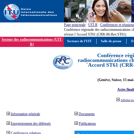
Page principale
:
UIT-R
:
Conférences et réunion
Conférence régionale des radiocommunications c
réviser l´Accord ST61 (CRR-06-Rev.ST61)
Secteur des radiocommunications (UIT-
Secteurs de l'UIT
Salle de presse
E
R)
Conférence régi
radiocommunications cha
´Accord ST61 (CRR
(Genève, Suisse, 15 mai
Actes final
Afficher to
Information générale
Documents
Enregistrement des délégués
Publications
Conférences relatives