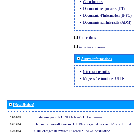
Contributions
Documents temporaires (DT)
Documents d´information (INFO)
Documents administratifs (ADM)
Publications
Activités connexes
Autres informations
Informations utiles
Moyens électroniques UIT-R
[Newsflashes]
Invitations pour la CRR-06-Rév.ST61 envoyées...
21/06/05
Deuxième consultation sur la CRR chargée de réviser l'Accord ST61...
04/10/04
CRR chargée de réviser l'Accord ST61 - Consultation
02/08/04