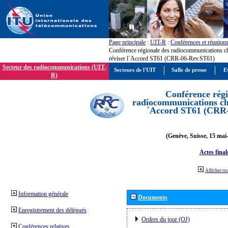
Page principale
:
UIT-R
:
Conférences et réunion
Conférence régionale des radiocommunications c
réviser l´Accord ST61 (CRR-06-Rev.ST61)
Secteur des radiocommunications (UIT-
Secteurs de l'UIT
Salle de presse
E
R)
Conférence régi
radiocommunications cha
´Accord ST61 (CRR
(Genève, Suisse, 15 mai
Actes final
Afficher to
Information générale
Documents
Enregistrement des délégués
Ordres du jour (OJ)
Conférences relatives