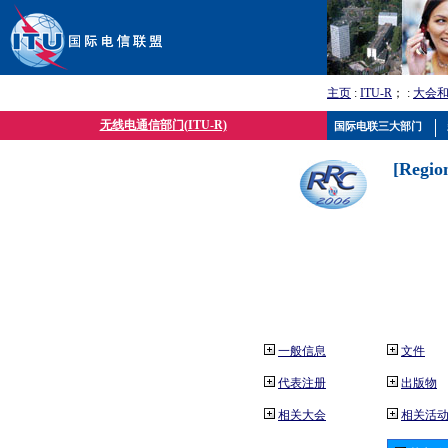
主页
:
ITU-R
； :
大会
无线电通信部门(ITU-R)
国际电联三大部门
[Regio
一般信息
文件
代表注册
出版物
相关大会
相关活