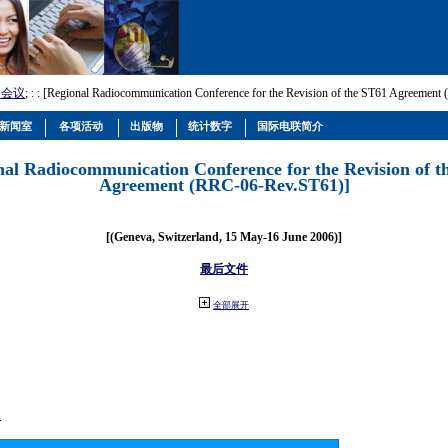
和会议
; :
: [Regional Radiocommunication Conference for the Revision of the ST61 Agreemen
新闻室
各项活动
出版物
统计数字
国际电联简介
nal Radiocommunication Conference for the Revision of t
Agreement (RRC-06-Rev.ST61)]
[(Geneva, Switzerland, 15 May-16 June 2006)]
最后文件
全部展开
动