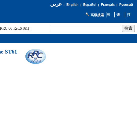
عربي
English
Español
Français
Русский
|
|
|
|
高级搜索
t (RRC-06-Rev.ST61)]
he ST61