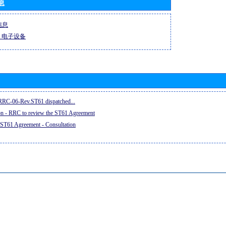
息
信息
-R 电子设备
e RRC-06-Rev.ST61 dispatched...
on - RRC to review the ST61 Agreement
 ST61 Agreement - Consultation