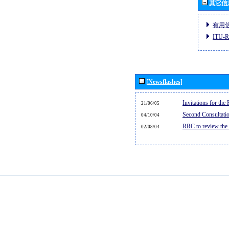
其它信
有用
ITU
[Newsflashes]
Invitations for th
21/06/05
Second Consultati
04/10/04
RRC to review the
02/08/04