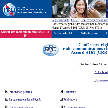
Page principale
:
UIT-R
:
Conférences et réunion
Conférence régionale des radiocommunications c
réviser l´Accord ST61 (CRR-06-Rev.ST61)
Secteur des radiocommunications (UIT-
Secteurs de l'UIT
Salle de presse
E
R)
Conférence régi
radiocommunications cha
´Accord ST61 (CRR
(Genève, Suisse, 15 mai
Actes final
Afficher to
Information générale
Documents
Enregistrement des délégués
Publications
Conférences relatives
Activités connexes