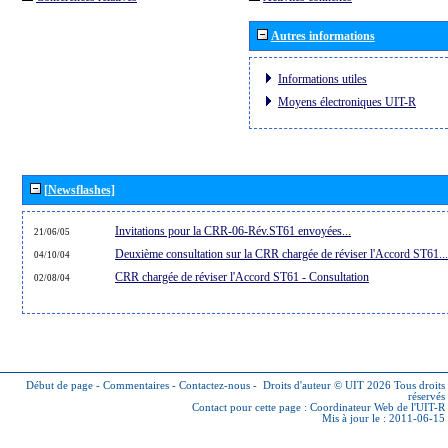
Autres informations
Informations utiles
Moyens électroniques UIT-R
[Newsflashes]
Invitations pour la CRR-06-Rév.ST61 envoyées...
21/06/05
Deuxième consultation sur la CRR chargée de réviser l'Accord ST61...
04/10/04
CRR chargée de réviser l'Accord ST61 - Consultation
02/08/04
Début de page
-
Commentaires
-
Contactez-nous
-
Droits d'auteur © UIT 2026
Tous droits
réservés
Contact pour cette page :
Coordinateur Web de l'UIT-R
Mis à jour le : 2011-06-15