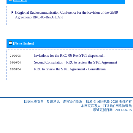
[Regional Radiocommunication Conference for the Revision of the GE89
Agreement (RRC-06-Rev.GE89)]
[Newsflashes]
Invitations for the RRC-06-Rev.ST61 dispatched...
21/06/05
Second Consultation - RRC to review the ST61 Agreement
04/10/04
RRC to review the ST61 Agreement - Consultation
02/08/04
回到本页页首
-
反馈意见
-
请与我们联系
-
版权 © 国际电联 2026
版权所有
本网页联系人 :
ITU-R的网络协调员
最近更新日期 : 2011-06-15