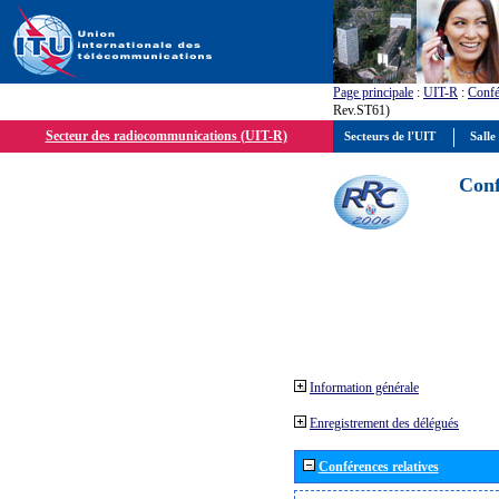
Page principale
:
UIT-R
:
Confé
Rev.ST61)
Secteur des radiocommunications (UIT-R)
Secteurs de l'UIT
Salle
Conf
Information générale
Enregistrement des délégués
Conférences relatives