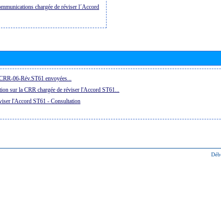
ommunications chargée de réviser l´Accord
a CRR-06-Rév.ST61 envoyées...
ion sur la CRR chargée de réviser l'Accord ST61...
iser l'Accord ST61 - Consultation
Déb