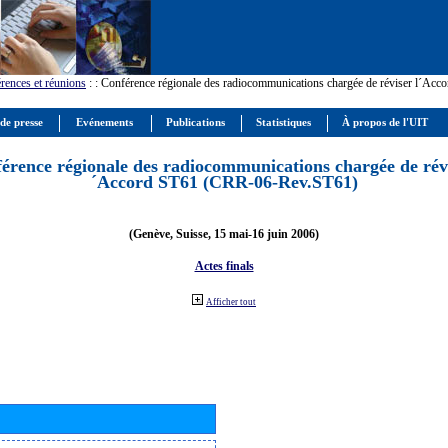
rences et réunions
:
: Conférence régionale des radiocommunications chargée de réviser l´Ac
 de presse
Evénements
Publications
Statistiques
À propos de l'UIT
érence régionale des radiocommunications chargée de révi
´Accord ST61 (CRR-06-Rev.ST61)
(Genève, Suisse, 15 mai-16 juin 2006)
Actes finals
Afficher tout