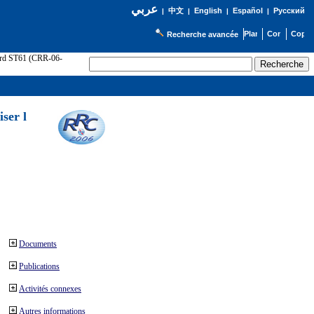
عربي
English
Español
Русский
|
中文
|
|
|
Recherche avancée
cord ST61 (CRR-06-
ser l
Documents
Publications
Activités connexes
Autres informations