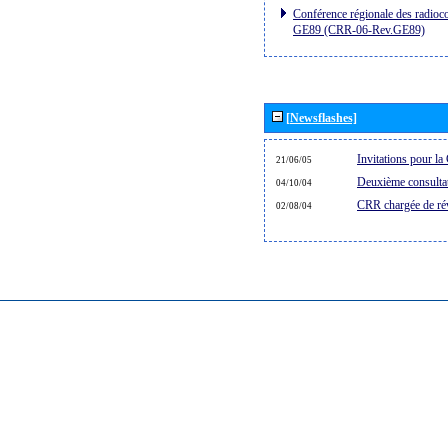
Conférence régionale des radioc
GE89 (CRR-06-Rev.GE89)
[Newsflashes]
Invitations pour l
21/06/05
Deuxième consultat
04/10/04
CRR chargée de rév
02/08/04