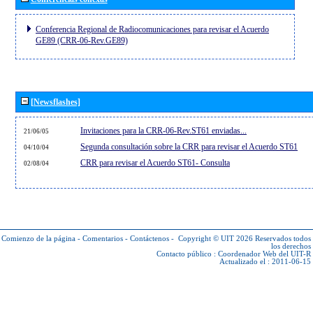
Conferencia Regional de Radiocomunicaciones para revisar el Acuerdo
GE89 (CRR-06-Rev.GE89)
[Newsflashes]
Invitaciones para la CRR-06-Rev.ST61 enviadas...
21/06/05
Segunda consultación sobre la CRR para revisar el Acuerdo ST61
04/10/04
CRR para revisar el Acuerdo ST61- Consulta
02/08/04
Comienzo de la página
-
Comentarios
-
Contáctenos
-
Copyright © UIT 2026
Reservados todos
los derechos
Contacto público :
Coordenador Web del UIT-R
Actualizado el : 2011-06-15