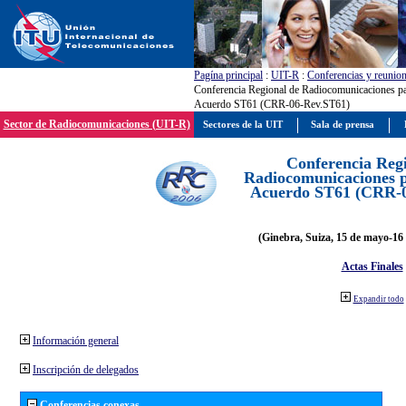
Pagína principal
:
UIT-R
:
Conferencias y reunio
Conferencia Regional de Radiocomunicaciones par
Acuerdo ST61 (CRR-06-Rev.ST61)
Sector de Radiocomunicaciones (UIT-R)
Sectores de la UIT
Sala de prensa
Conferencia Reg
Radiocomunicaciones pa
Acuerdo ST61 (CRR-0
(Ginebra, Suiza, 15 de mayo-16 
Actas Finales
Expandir todo
Información general
Inscripción de delegados
Conferencias conexas