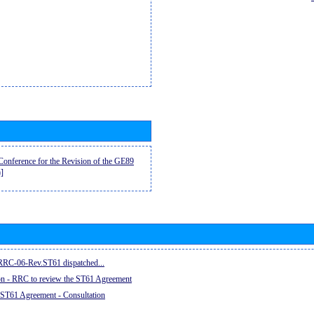
onference for the Revision of the GE89
]
e RRC-06-Rev.ST61 dispatched...
on - RRC to review the ST61 Agreement
 ST61 Agreement - Consultation