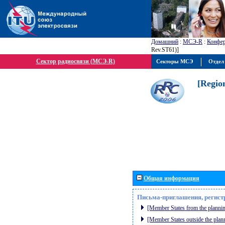
Домашний
:
МСЭ-R
:
Конфер
Rev.ST61)]
Сектор радиосвязи (МСЭ-R)
Секторы МСЭ
Отдел
[Regio
Общая информация
Письма-приглашения, регист
[Member States from the plannin
[Member States outside the plan