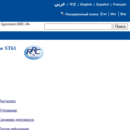
عربي
English
Español
Français
|
中文
|
|
|
Расширенный поиск
61 Agreement (RRC-06-
Э
he ST61
Документы
Публикации
Связанная деятельность
Прочая информация