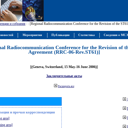
енции и собрания
:
: [Regional Radiocommunication Conference for the Revision of the ST
 новостей
Мероприятия
Публикации
Статистика
Сведения о МС
nal Radiocommunication Conference for the Revision of t
Agreement (RRC-06-Rev.ST61)]
[(Geneva, Switzerland, 15 May-16 June 2006)]
Заключительные акты
Расширить все
рация и прочая корреспонденция
g area]
ning area]