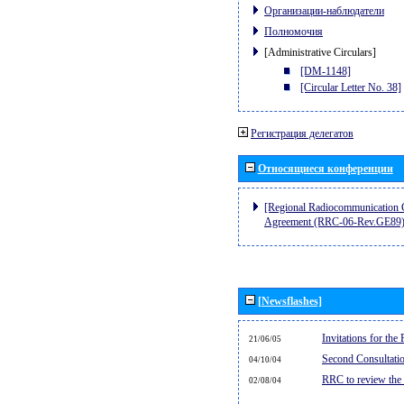
Организации-наблюдатели
Полномочия
[Administrative Circulars]
[DM-1148]
[Circular Letter No. 38]
Регистрация делегатов
Относящиеся конференции
[Regional Radiocommunication C
Agreement (RRC-06-Rev.GE89)
[Newsflashes]
Invitations for th
21/06/05
Second Consultati
04/10/04
RRC to review the
02/08/04