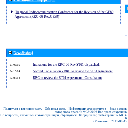
[Regional Radiocommunication Conference for the Revision of the GE89
Agreement (RRC-06-Rev.GE89)]
[Newsflashes]
Invitations for the RRC-06-Rev.ST61 dispatched...
21/06/05
Second Consultation - RRC to review the ST61 Agreement
04/10/04
RRC to review the ST61 Agreement - Consultation
02/08/04
Подняться в верхнюю часть
-
Обратная связь
-
Информация для контактов
-
Знак охраны
авторского права © МСЭ 2026
Все права сохранены
По вопросам, связанным с этой страницей, обращаться :
Координатор Web-страницы МСЭ-
R
Обновлено : 2011-06-15