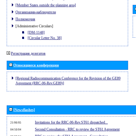
[Member States outside the planning area]
Организации-наблюдатели
Полномочия
[Administrative Circulars]
[DM-1148]
[Circular Letter No. 38]
Регистрация делегатов
Относящиеся конференции
[Regional Radiocommunication Conference for the Revision of the GE89
Agreement (RRC-06-Rev.GE89)]
[Newsflashes]
Invitations for the RRC-06-Rev.ST61 dispatched...
21/06/05
Second Consultation - RRC to review the ST61 Agreement
04/10/04