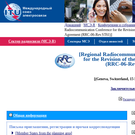
Домашний
:
МСЭ-R
:
Конференции и собрани
Radiocommunication Conference for the Revision
Agreement (RRC-06-Rev.ST61)]
Сектор радиосвязи (МСЭ-R)
Секторы МСЭ
Отдел новостей
М
[Regional Radiocommun
for the Revision of t
(RRC-06-Rev
[(Geneva, Switzerland, 15
Заключительн
Расширить
Общая информация
Письма-приглашения, регистрация и прочая корреспонденция
[Member States from the planning area]