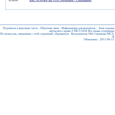
RRC to review the ST61 Agreement - Consultation
02/08/04
Подняться в верхнюю часть
-
Обратная связь
-
Информация для контактов
-
Знак охраны
авторского права © МСЭ 2026
Все права сохранены
По вопросам, связанным с этой страницей, обращаться :
Координатор Web-страницы МСЭ-
R
Обновлено : 2011-06-15