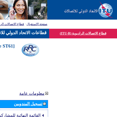
صفحة الاستقبال
:
قطاع الاتصالات الرا
قطاعات الاتحاد الدولي للا
قطاع الاتصالات الراديوية (ITU-R)
he ST61
معلومات عامة
تسجيل المندوبين
القائمة النهائية للمشاركي