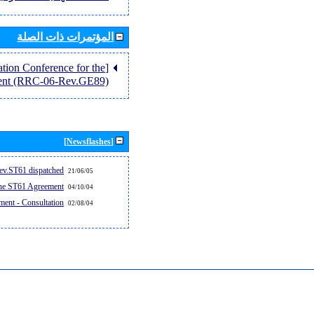
المؤتمرات ذات الصلة
tion Conference for the
ent (RRC-06-Rev.GE89)]
[Newsflashes]
v.ST61 dispatched...
21/06/05
the ST61 Agreement
04/10/04
ent - Consultation
02/08/04