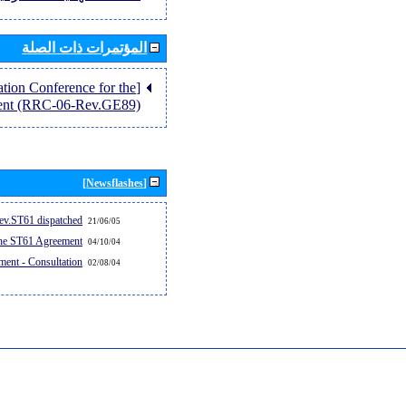
المؤتمرات ذات الصلة
tion Conference for the
ent (RRC-06-Rev.GE89)]
[Newsflashes]
v.ST61 dispatched...
21/06/05
the ST61 Agreement
04/10/04
ent - Consultation
02/08/04