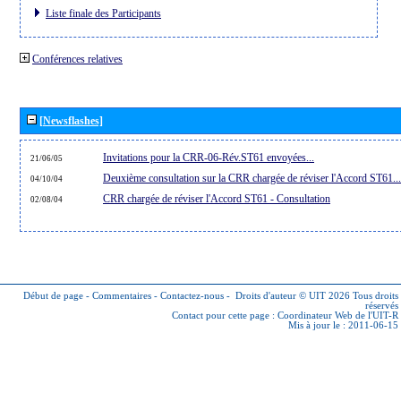
Liste finale des Participants
Conférences relatives
[Newsflashes]
Invitations pour la CRR-06-Rév.ST61 envoyées...
21/06/05
Deuxième consultation sur la CRR chargée de réviser l'Accord ST61...
04/10/04
CRR chargée de réviser l'Accord ST61 - Consultation
02/08/04
Début de page
-
Commentaires
-
Contactez-nous
-
Droits d'auteur © UIT 2026
Tous droits
réservés
Contact pour cette page :
Coordinateur Web de l'UIT-R
Mis à jour le : 2011-06-15