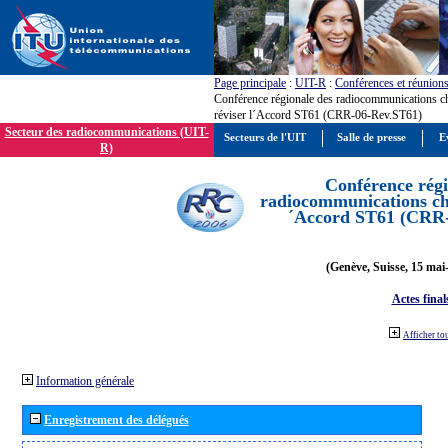
Page principale
:
UIT-R
:
Conférences et réunion
Conférence régionale des radiocommunications c
réviser l´Accord ST61 (CRR-06-Rev.ST61)
Secteur des radiocommunications (UIT-
Secteurs de l'UIT
Salle de presse
E
R)
Conférence régi
radiocommunications cha
´Accord ST61 (CRR
(Genève, Suisse, 15 mai
Actes final
Afficher to
Information générale
Enregistrement des délégués