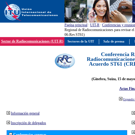
Pagína principal
:
UIT-R
:
Conferencias y reunio
Regional de Radiocomunicaciones para revisar 
06-Rev.ST61)
Sector de Radiocomunicaciones (UIT-R)
Sectores de la UIT
Sala de prensa
Conferencia R
Radiocomunicaciones
Acuerdo ST61 (CR
(Ginebra, Suiza, 15 de mayo
Actas Fina
Expandir 
Información general
Inscripción de delegados
Conferencias conexas