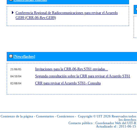
Conferencia Regional de Radiocomunicaciones para revisar el Acuerdo
GE89 (CRR-06-Rev.GE89)
[Newsflashes]
Invitaciones para la CRR-06-Rev.ST61 enviadas...
21/06/05
Segunda consultación sobre la CRR para revisar el Acuerdo ST61
04/10/04
CRR para revisar el Acuerdo ST61- Consulta
02/08/04
Comienzo de la página
-
Comentarios
-
Contáctenos
-
Copyright © UIT 2026
Reservados todos
los derechos
Contacto público :
Coordenador Web del UIT-R
Actualizado el : 2011-06-15