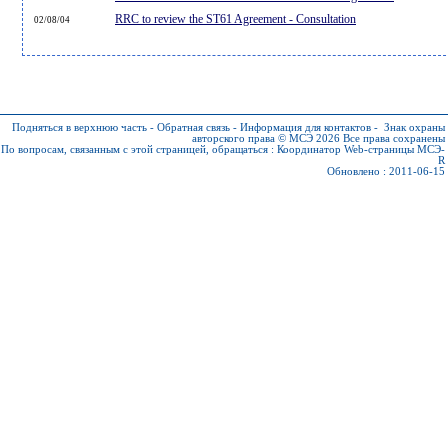
RRC to review the ST61 Agreement - Consultation
02/08/04
Подняться в верхнюю часть
-
Обратная связь
-
Информация для контактов
-
Знак охраны
авторского права © МСЭ 2026
Все права сохранены
По вопросам, связанным с этой страницей, обращаться :
Координатор Web-страницы МСЭ-
R
Обновлено : 2011-06-15