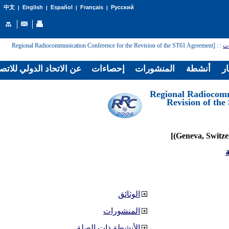
English
Español
Français
Русский
中文
|
|
|
|
: [Regional Radiocommunication Conference for the Revision of the ST61 Agreement
:
ات
ار
أنشطة
المنشورات
إحصاءات
عن الاتحاد الدولي للاتص
[Regional Radiocom
Revision of th
ة
الوثائق
المنشورات
الأنشطة ذات الصلة