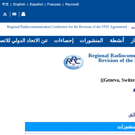
English
Español
Français
Русский
中文
|
|
|
|
: [Regional Radiocommunication Conference for the Revision of the ST61 Agreement
:
ات
ار
أنشطة
المنشورات
إحصاءات
عن الاتحاد الدولي للاتص
[Regional Radiocom
Revision of th
ة
ائق
منشورات