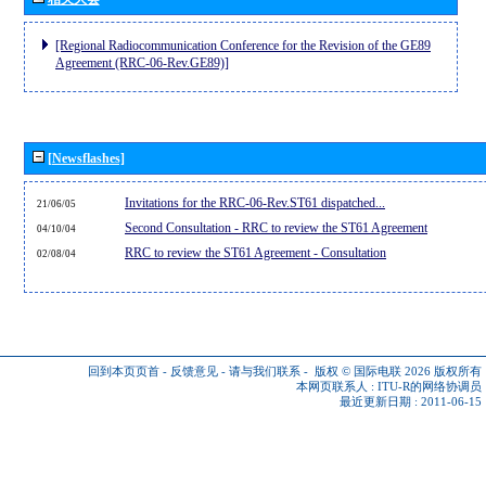
[Regional Radiocommunication Conference for the Revision of the GE89
Agreement (RRC-06-Rev.GE89)]
[Newsflashes]
Invitations for the RRC-06-Rev.ST61 dispatched...
21/06/05
Second Consultation - RRC to review the ST61 Agreement
04/10/04
RRC to review the ST61 Agreement - Consultation
02/08/04
回到本页页首
-
反馈意见
-
请与我们联系
-
版权 © 国际电联 2026
版权所有
本网页联系人 :
ITU-R的网络协调员
最近更新日期 : 2011-06-15