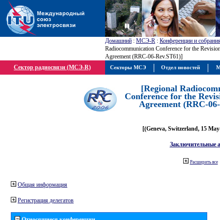
Домашний
:
МСЭ-R
:
Конференции и собрани
Radiocommunication Conference for the Revision
Agreement (RRC-06-Rev.ST61)]
Сектор радиосвязи (МСЭ-R)
Секторы МСЭ
Отдел новостей
М
[Regional Radiocom
Conference for the Revis
Agreement (RRC-06-
[(Geneva, Switzerland, 15 May
Заключительные 
Расширить все
Общая информация
Регистрация делегатов
Относящиеся конференции