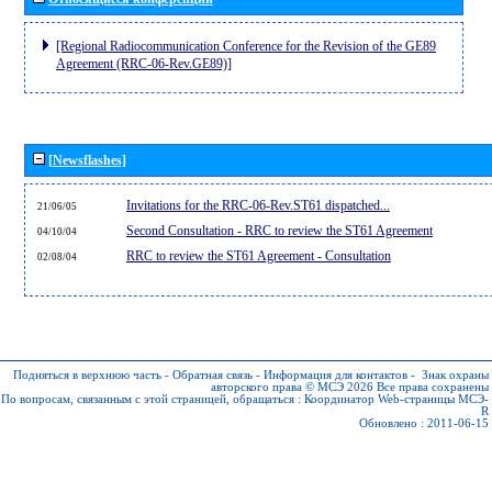
[Regional Radiocommunication Conference for the Revision of the GE89
Agreement (RRC-06-Rev.GE89)]
[Newsflashes]
Invitations for the RRC-06-Rev.ST61 dispatched...
21/06/05
Second Consultation - RRC to review the ST61 Agreement
04/10/04
RRC to review the ST61 Agreement - Consultation
02/08/04
Подняться в верхнюю часть
-
Обратная связь
-
Информация для контактов
-
Знак охраны
авторского права © МСЭ 2026
Все права сохранены
По вопросам, связанным с этой страницей, обращаться :
Координатор Web-страницы МСЭ-
R
Обновлено : 2011-06-15