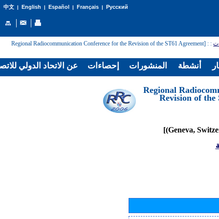
English
Español
Français
Русский
中文
|
|
|
|
: [Regional Radiocommunication Conference for the Revision of the ST61 Agreement
:
ات
ار
أنشطة
المنشورات
إحصاءات
عن الاتحاد الدولي للاتص
[Regional Radiocom
Revision of th
ة