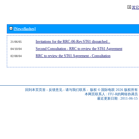
其
[Newsflashes]
Invitations for the RRC-06-Rev.ST61 dispatched...
21/06/05
Second Consultation - RRC to review the ST61 Agreement
04/10/04
RRC to review the ST61 Agreement - Consultation
02/08/04
回到本页页首
-
反馈意见
-
请与我们联系
-
版权 © 国际电联 2026
版权所有
本网页联系人 :
ITU-R的网络协调员
最近更新日期 : 2011-06-15