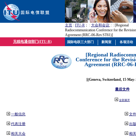
主页
:
ITU-R
； :
大会和会议
; :
: [Regional
Radiocommunication Conference for the Revision
Agreement (RRC-06-Rev.ST61)]
无线电通信部门(ITU-R)
国际电联三大部门
新闻室
各项活动
[Regional Radiocomm
Conference for the Revisi
Agreement (RRC-06-
[(Geneva, Switzerland, 15 May-
最后文件
全部展开
一般信息
文
代表注册
出
相关大会
相