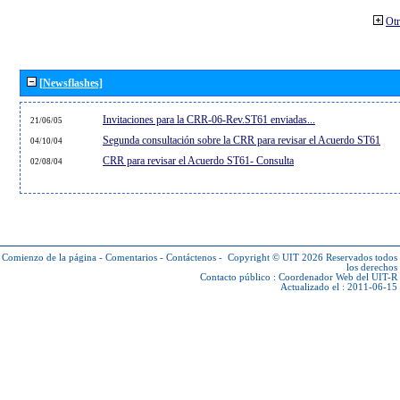
Otr
[Newsflashes]
Invitaciones para la CRR-06-Rev.ST61 enviadas...
21/06/05
Segunda consultación sobre la CRR para revisar el Acuerdo ST61
04/10/04
CRR para revisar el Acuerdo ST61- Consulta
02/08/04
Comienzo de la página
-
Comentarios
-
Contáctenos
-
Copyright © UIT 2026
Reservados todos
los derechos
Contacto público :
Coordenador Web del UIT-R
Actualizado el : 2011-06-15