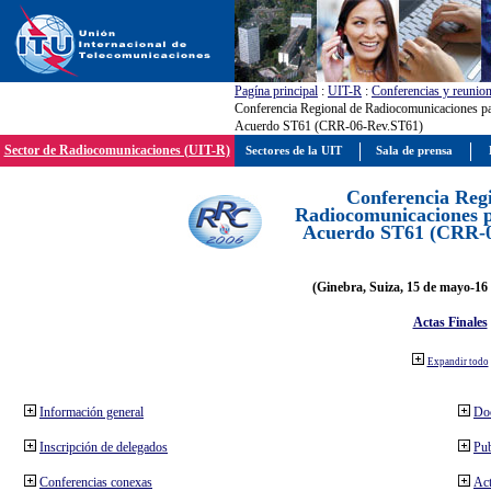
Pagína principal
:
UIT-R
:
Conferencias y reunio
Conferencia Regional de Radiocomunicaciones par
Acuerdo ST61 (CRR-06-Rev.ST61)
Sector de Radiocomunicaciones (UIT-R)
Sectores de la UIT
Sala de prensa
Conferencia Reg
Radiocomunicaciones pa
Acuerdo ST61 (CRR-0
(Ginebra, Suiza, 15 de mayo-16 
Actas Finales
Expandir todo
Información general
Do
Inscripción de delegados
Pub
Conferencias conexas
Act