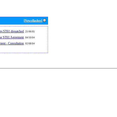
[Newsflashes]
v.ST61 dispatched...
21/06/05
the ST61 Agreement
04/10/04
ent - Consultation
02/08/04