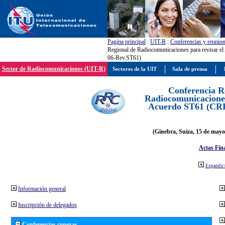
Pagína principal
:
UIT-R
:
Conferencias y reunio
Regional de Radiocomunicaciones para revisar 
06-Rev.ST61)
Sector de Radiocomunicaciones (UIT-R)
Sectores de la UIT
Sala de prensa
Conferencia R
Radiocomunicaciones
Acuerdo ST61 (CR
(Ginebra, Suiza, 15 de mayo
Actas Fina
Expandir 
Información general
Inscripción de delegados
Conferencias conexas