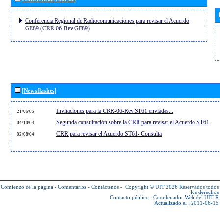
Conferencia Regional de Radiocomunicaciones para revisar el Acuerdo
GE89 (CRR-06-Rev.GE89)
[Newsflashes]
Invitaciones para la CRR-06-Rev.ST61 enviadas...
21/06/05
Segunda consultación sobre la CRR para revisar el Acuerdo ST61
04/10/04
CRR para revisar el Acuerdo ST61- Consulta
02/08/04
Comienzo de la página
-
Comentarios
-
Contáctenos
-
Copyright © UIT 2026
Reservados todos
los derechos
Contacto público :
Coordenador Web del UIT-R
Actualizado el : 2011-06-15