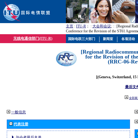
主页
:
ITU-R
； :
大会和会议
; :
: [Regional Ra
Conference for the Revision of the ST61 Agree
无线电通信部门(ITU-R)
国际电联三大部门
新闻室
各项活动
[Regional Radiocommun
for the Revision of t
(RRC-06-Rev
[(Geneva, Switzerland, 15
最后文
全部展
一般信息
代表注册
与会者最后名单