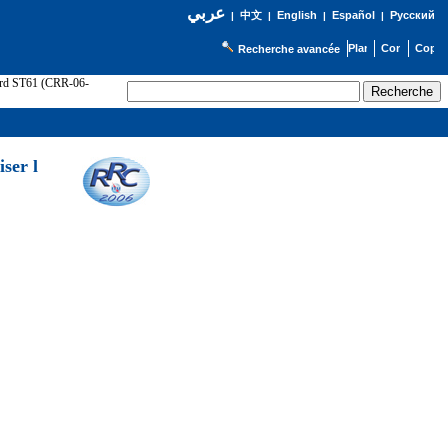
عربي
English
Español
Русский
|
中文
|
|
|
Recherche avancée
cord ST61 (CRR-06-
ser l