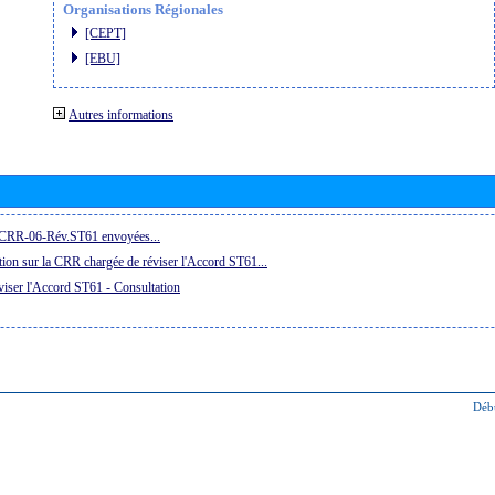
Organisations Régionales
[CEPT]
[EBU]
Autres informations
a CRR-06-Rév.ST61 envoyées...
ion sur la CRR chargée de réviser l'Accord ST61...
iser l'Accord ST61 - Consultation
Déb