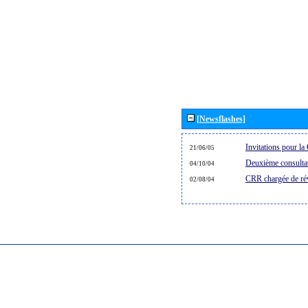
[Newsflashes]
Invitations pour l
21/06/05
Deuxième consultat
04/10/04
CRR chargée de rév
02/08/04