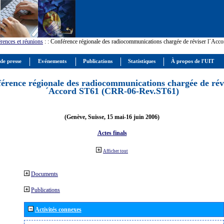
rences et réunions
:
: Conférence régionale des radiocommunications chargée de réviser l´Ac
 de presse
Evénements
Publications
Statistiques
À propos de l'UIT
érence régionale des radiocommunications chargée de révi
´Accord ST61 (CRR-06-Rev.ST61)
(Genève, Suisse, 15 mai-16 juin 2006)
Actes finals
Afficher tout
Documents
Publications
Activités connexes