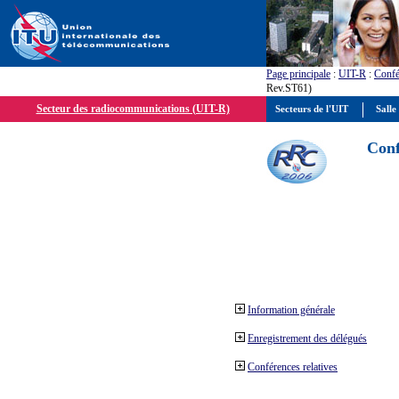
Page principale
:
UIT-R
:
Confé
Rev.ST61)
Secteur des radiocommunications (UIT-R)
Secteurs de l'UIT
Salle
Conf
Information générale
Enregistrement des délégués
Conférences relatives