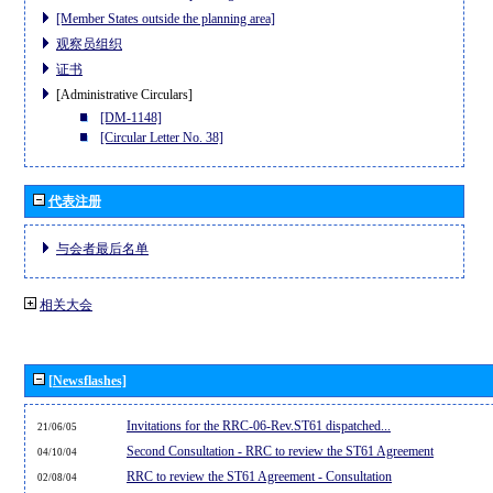
[Member States outside the planning area]
观察员组织
证书
[Administrative Circulars]
[DM-1148]
[Circular Letter No. 38]
代表注册
与会者最后名单
相关大会
[Newsflashes]
Invitations for the RRC-06-Rev.ST61 dispatched...
21/06/05
Second Consultation - RRC to review the ST61 Agreement
04/10/04
RRC to review the ST61 Agreement - Consultation
02/08/04