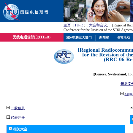
主页
:
ITU-R
； :
大会和会议
; :
: [Regional Ra
Conference for the Revision of the ST61 Agree
无线电通信部门(ITU-R)
国际电联三大部门
新闻室
各项活动
[Regional Radiocommun
for the Revision of t
(RRC-06-Rev
[(Geneva, Switzerland, 15
最后文
全部展
一般信息
代表注册
相关大会