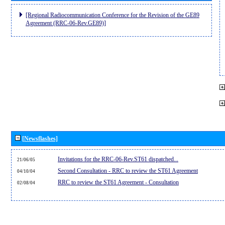
[Regional Radiocommunication Conference for the Revision of the GE89
Agreement (RRC-06-Rev.GE89)]
[Newsflashes]
Invitations for the RRC-06-Rev.ST61 dispatched...
21/06/05
Second Consultation - RRC to review the ST61 Agreement
04/10/04
RRC to review the ST61 Agreement - Consultation
02/08/04