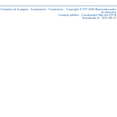
Comienzo de la página
-
Comentarios
-
Contáctenos
-
Copyright © UIT 2026
Reservados todos
los derechos
Contacto público :
Coordenador Web del UIT-R
Actualizado el : 2011-06-15