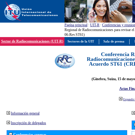
Pagína principal
:
UIT-R
:
Conferencias y reunio
Regional de Radiocomunicaciones para revisar 
06-Rev.ST61)
Sector de Radiocomunicaciones (UIT-R)
Sectores de la UIT
Sala de prensa
Conferencia R
Radiocomunicaciones
Acuerdo ST61 (CR
(Ginebra, Suiza, 15 de mayo
Actas Fina
Expandir 
Información general
Inscripción de delegados
Conferencias conexas