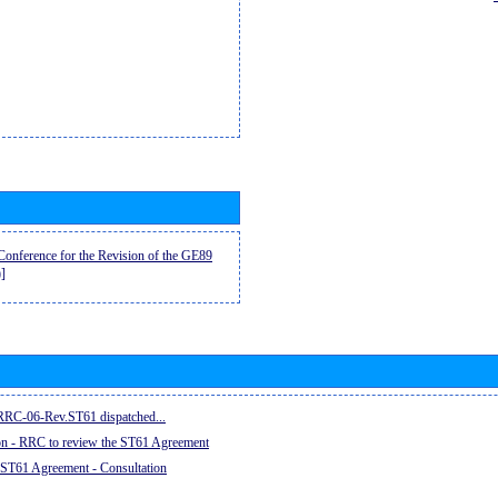
onference for the Revision of the GE89
]
e RRC-06-Rev.ST61 dispatched...
on - RRC to review the ST61 Agreement
 ST61 Agreement - Consultation