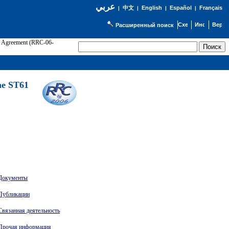
عربي
English
Español
Français
|
中文
|
|
|
Расширенный поиск
61 Agreement (RRC-06-
Э
he ST61
Документы
Публикации
Связанная деятельность
Прочая информация