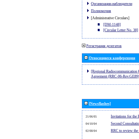
Организации-наблюдатели
Полномочия
[Administrative Circulars]
[DM-1148]
[Circular Letter No. 38]
Регистрация делегатов
Относящиеся конференции
[Regional Radiocommunication C
Agreement (RRC-06-Rev.GE89)
[Newsflashes]
Invitations for th
21/06/05
Second Consultati
04/10/04
RRC to review the
02/08/04