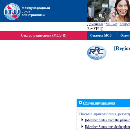
Домашний
:
МСЭ-R
:
Конфер
Rev.ST61)]
Сектор радиосвязи (МСЭ-R)
Секторы МСЭ
Отдел
[Regio
Общая информация
Письма-приглашения, регист
[Member States from the plannin
[Member States outside the plan