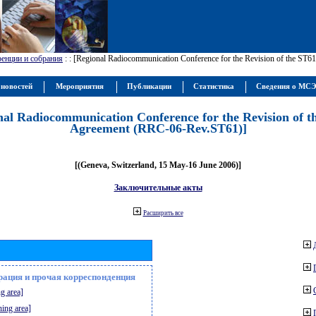
енции и собрания
:
: [Regional Radiocommunication Conference for the Revision of the ST
 новостей
Мероприятия
Публикации
Статистика
Сведения о МС
nal Radiocommunication Conference for the Revision of t
Agreement (RRC-06-Rev.ST61)]
[(Geneva, Switzerland, 15 May-16 June 2006)]
Заключительные акты
Расширить все
рация и прочая корреспонденция
g area]
ning area]